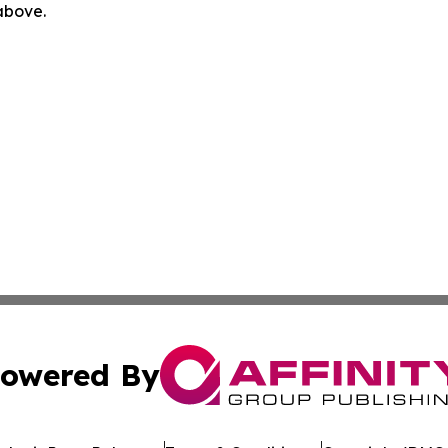
 above.
owered By