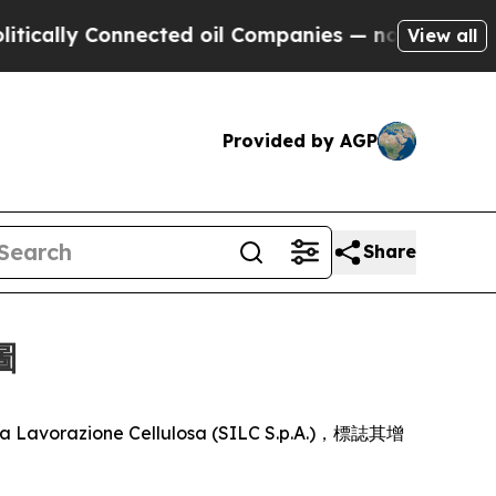
lly Connected oil Companies — not Taxpayers — t
View all
Provided by AGP
Share
圖
 Lavorazione Cellulosa (SILC S.p.A.)，標誌其增