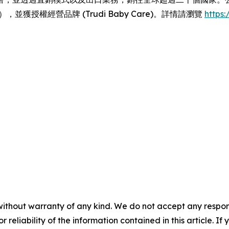
tyCase），並獲授權經營品牌 (Trudi Baby Care)。詳情請瀏覽
https:/
without warranty of any kind. We do not accept any responsib
r reliability of the information contained in this article. I