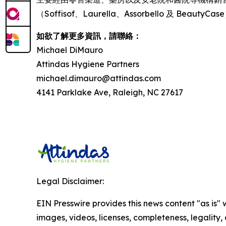
（Soffisof、Laurella、Assorbello 及 Beau
如欲了解更多資訊，請聯絡：
Michael DiMauro
Attindas Hygiene Partners
michael.dimauro@attindas.com
4141 Parklake Ave, Raleigh, NC 27617
Legal Disclaimer:
EIN Presswire provides this news content "as is" 
images, videos, licenses, completeness, legality, o