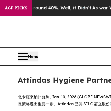
loor Around 40%. Well, it Didn’t
As war With Ir
AGP PICKS
Menu
Attindas Hygiene 
北卡羅來納州羅利, Jan. 10, 2026 (GLOBE NEWSWIRE) 
長策略邁出重要一步。Attindas 已與 SILC 簽