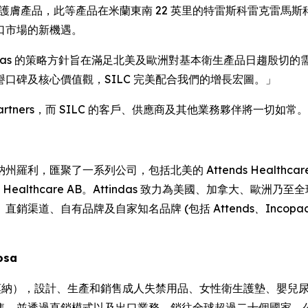
生與護膚產品，此等產品在米蘭東南 22 英里的特雷斯科雷克雷馬斯科廠房
口市場的新機遇。
Attindas 的策略方針旨在滿足北美及歐洲對基本衛生產品日趨殷切的需求。今日 
口碑及核心價值觀，SILC 完美配合我們的增長宏圖。」
ne Partners，而 SILC 的客戶、供應商及其他業務夥伴將一切如常。
納州羅利，匯聚了一系列公司，包括北美的 Attends Healthcare Produ
 Attends Healthcare AB。Attindas 致力為美國、加
直銷渠道、自有品牌及自家知名品牌 (包括
Attends、Incopa
losa
雷莫納），設計、生產和銷售成人失禁用品、女性衛生護墊、嬰兒
售，並透過直銷模式以及出口業務，銷往全球超過二十個國家。