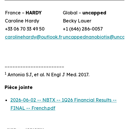
France –
HARDY
Global –
uncapped
Caroline Hardy
Becky Lauer
+33 06 70 33 49 50
+1 (646) 286-0057
carolinehardy@outlook.fr
uncappednanobiotix@uncap
_______________________
1
Antonia SJ, et al. N Engl J Med. 2017.
Pièce jointe
2026-06-02 -- NBTX -- 1Q26 Financial Results --
FINAL -- French.pdf